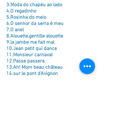
3.Moda do chapéu ao lado
4.O regadinho
5.Rosinha do meio
6.O senhor da serra é meu
7.O anel
8.Alouette,gentille alouette
9.la jambe me fait mal
10.Jean petit qui dance
11.Monsieur carnaval
12.Passe passera
13.Ah! Mom beau château
14.sur le pont d'Avignon
Unknown Track
Unknown Artist
00:00
00:00