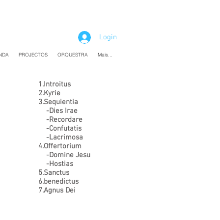
Login
NDA
PROJECTOS
ORQUESTRA
Mais...
1.Introitus
2.Kyrie
3.Sequientia
-Dies Irae
-Recordare
-Confutatis
-Lacrimosa
4.Offertorium
-Domine Jesu
-Hostias
5.Sanctus
6.benedictus
7.Agnus Dei