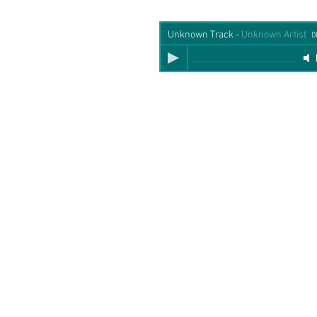
Unknown Track
-
Unknown Artist
0