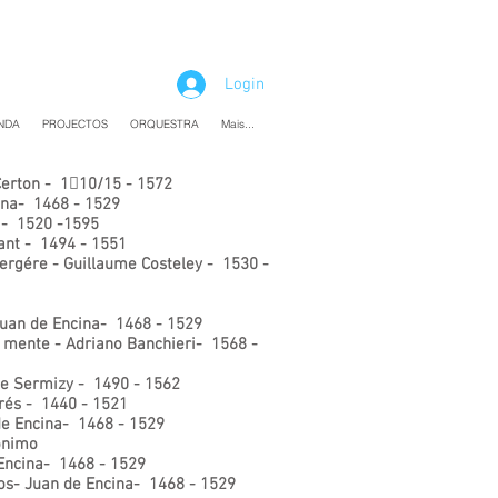
Login
NDA
PROJECTOS
ORQUESTRA
Mais...
e Certon - 110/15 - 1572
cina- 1468 - 1529
 - 1520 -1595
nant - 1494 - 1551
bergére - Guillaume Costeley - 1530 -
Juan de Encina- 1468 - 1529
a mente - Adriano Banchieri- 1568 -
 de Sermizy - 1490 - 1562
Prés - 1440 - 1521
 de Encina- 1468 - 1529
nónimo
 Encina- 1468 - 1529
s- Juan de Encina- 1468 - 1529