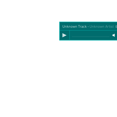
Unknown Track
-
Unknown Artist
0