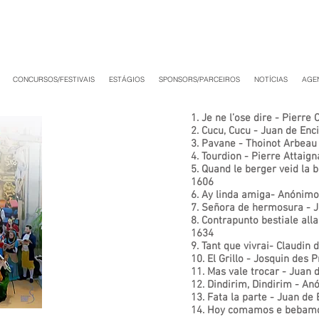
CONCURSOS/FESTIVAIS
ESTÁGIOS
SPONSORS/PARCEIROS
NOTÍCIAS
AGE
1. Je ne l’ose dire - Pierr
2. Cucu, Cucu - Juan de En
3. Pavane - Thoinot Arbeau
4. Tourdion - Pierre Attaig
5. Quand le berger veid la 
1606
6. Ay linda amiga- Anónimo
7. Señora de hermosura - 
8. Contrapunto bestiale all
1634
9. Tant que vivrai- Claudin
10. El Grillo - Josquin des 
11. Mas vale trocar - Juan
12. Dindirim, Dindirim - A
13. Fata la parte - Juan de
14. Hoy comamos e bebamo